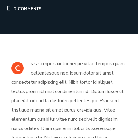
2 COMMENTS
ras semper auctor neque vitae tempus quam
C
pellentesque nec. Ipsum dolor sit amet
consectetur adipiscing elit. Nibh tortor id aliquet
lectus proin nibh nisl condimentum id. Dictum fusce ut
placerat orci nulla dusturen pellentesque Praesent
tristique magna sit amet purus gravida quis. Vitae
elementum curabitur vitae nunc sed velit dignissim
nuncs odales. Diam quis enim lobortis scelerisque
fermentum dui. Nisl nisi scelerisque eu ultrices.