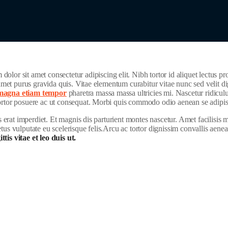
olor sit amet consectetur adipiscing elit. Nibh tortor id aliquet lectus p
t amet purus gravida quis. Vitae elementum curabitur vitae nunc sed velit 
s magna etiam tempor
pharetra massa massa ultricies mi. Nascetur ridiculu
tortor posuere ac ut consequat. Morbi quis commodo odio aenean se adipis
as erat imperdiet. Et magnis dis parturient montes nascetur. Amet facilisi
us vulputate eu scelerisque felis.Arcu ac tortor dignissim convallis aenea
tis vitae et leo duis ut.