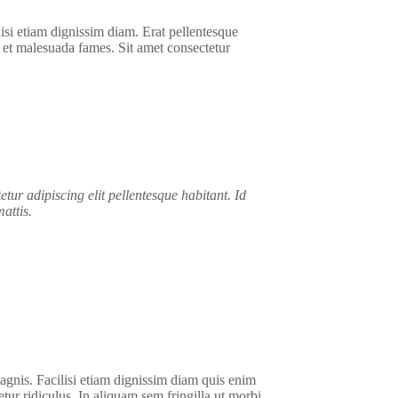
lisi etiam dignissim diam. Erat pellentesque
us et malesuada fames. Sit amet consectetur
tetur adipiscing elit pellentesque habitant. Id
mattis.
agnis. Facilisi etiam dignissim diam quis enim
tur ridiculus. In aliquam sem fringilla ut morbi