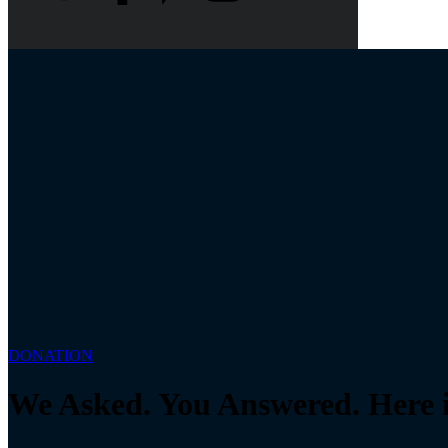
DONATION
We Asked. You Answered. Here