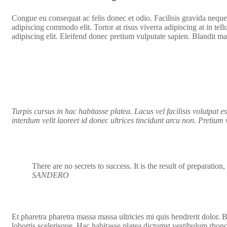
Congue eu consequat ac felis donec et odio. Facilisis gravida neque 
adipiscing commodo elit. Tortor at risus viverra adipiscing at in tel
adipiscing elit. Eleifend donec pretium vulputate sapien. Blandit ma
Turpis cursus in hac habitasse platea. Lacus vel facilisis volutpat es
interdum velit laoreet id donec ultrices tincidunt arcu non. Pretium 
There are no secrets to success. It is the result of preparation
SANDERO
Et pharetra pharetra massa massa ultricies mi quis hendrerit dolor.
lobortis scelerisque. Hac habitasse platea dictumst vestibulum rhon