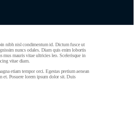
roin nibh nisl condimentum id. Dictum fusce ut
dignissim nuncs odales. Diam quis enim lobortis
s mus mauris vitae ultricies leo. Scelerisque in
cing vitae diam.
s magna etiam tempor orci. Egestas pretium aenean
n et. Posuere lorem ipsum dolor sit. Duis