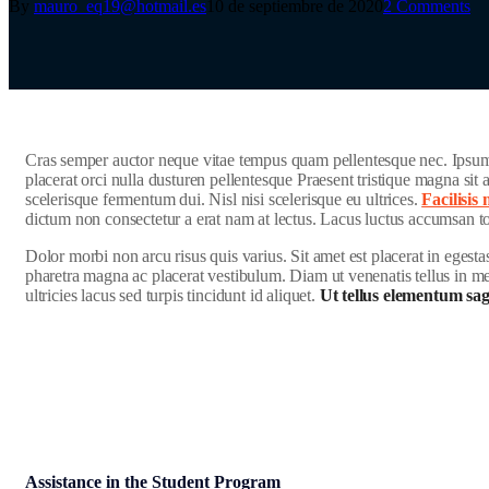
By
mauro_eq19@hotmail.es
10 de septiembre de 2020
2 Comments
C
ras semper auctor neque vitae tempus quam pellentesque nec. Ipsum d
placerat orci nulla dusturen pellentesque Praesent tristique magna si
scelerisque fermentum dui. Nisl nisi scelerisque eu ultrices.
Facilisi
dictum non consectetur a erat nam at lectus. Lacus luctus accumsan 
Dolor morbi non arcu risus quis varius. Sit amet est placerat in egest
pharetra magna ac placerat vestibulum. Diam ut venenatis tellus in met
ultricies lacus sed turpis tincidunt id aliquet.
Ut tellus elementum sagit
Assistance in the Student Program