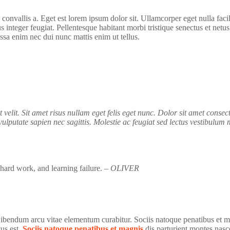
convallis a. Eget est lorem ipsum dolor sit. Ullamcorper eget nulla faci
lus integer feugiat. Pellentesque habitant morbi tristique senectus et net
ssa enim nec dui nunc mattis enim ut tellus.
t velit. Sit amet risus nullam eget felis eget nunc. Dolor sit amet consec
vulputate sapien nec sagittis. Molestie ac feugiat sed lectus vestibulum 
, hard work, and learning failure.
– OLIVER
 Bibendum arcu vitae elementum curabitur. Sociis natoque penatibus et m
cus est.
Sociis natoque penatibus et magnis
dis parturient montes nasce