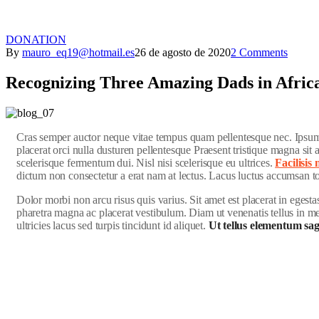
DONATION
By
mauro_eq19@hotmail.es
26 de agosto de 2020
2 Comments
Recognizing Three Amazing Dads in Afric
C
ras semper auctor neque vitae tempus quam pellentesque nec. Ipsum d
placerat orci nulla dusturen pellentesque Praesent tristique magna si
scelerisque fermentum dui. Nisl nisi scelerisque eu ultrices.
Facilisi
dictum non consectetur a erat nam at lectus. Lacus luctus accumsan 
Dolor morbi non arcu risus quis varius. Sit amet est placerat in egest
pharetra magna ac placerat vestibulum. Diam ut venenatis tellus in met
ultricies lacus sed turpis tincidunt id aliquet.
Ut tellus elementum sagit