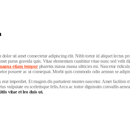
a
olor sit amet consectetur adipiscing elit. Nibh tortor id aliquet lectus p
t amet purus gravida quis. Vitae elementum curabitur vitae nunc sed velit 
s magna etiam tempor
pharetra massa massa ultricies mi. Nascetur ridiculu
tortor posuere ac ut consequat. Morbi quis commodo odio aenean se adipis
as erat imperdiet. Et magnis dis parturient montes nascetur. Amet facilisi
us vulputate eu scelerisque felis.Arcu ac tortor dignissim convallis aenea
tis vitae et leo duis ut.