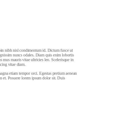
roin nibh nisl condimentum id. Dictum fusce ut
dignissim nuncs odales. Diam quis enim lobortis
s mus mauris vitae ultricies leo. Scelerisque in
cing vitae diam.
s magna etiam tempor orci. Egestas pretium aenean
n et. Posuere lorem ipsum dolor sit. Duis