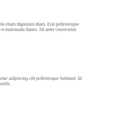
lisi etiam dignissim diam. Erat pellentesque
us et malesuada fames. Sit amet consectetur
tetur adipiscing elit pellentesque habitant. Id
mattis.