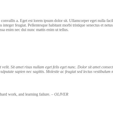
convallis a. Eget est lorem ipsum dolor sit. Ullamcorper eget nulla faci
lus integer feugiat. Pellentesque habitant morbi tristique senectus et net
ssa enim nec dui nunc mattis enim ut tellus.
t velit. Sit amet risus nullam eget felis eget nunc. Dolor sit amet consec
vulputate sapien nec sagittis. Molestie ac feugiat sed lectus vestibulum 
, hard work, and learning failure.
– OLIVER