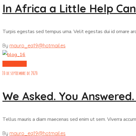
In Africa a Little Help C
Turpis egestas sed tempus urna. Velit egestas dui id ornare a
By
mauro_eq19@hotmail.es
DONATION
10 de septiembre de 2020
We Asked. You Answered.
Tellus mauris a diam maecenas sed enim ut sem. Viverra accumsan
By
mauro_eq19@hotmail.es