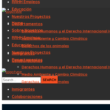
RRHH Empleos
Educación
Nuestros Proyectos
Home
Departamentos
Sobre Nosotros
Derechos Humanos y el Derecho Internacional 
RRHH Empleos
Medio Ambiente y Cambio Climático
Educación
Derechos de los animales
Nuestros Proyectos
Inmigrantes
Departamentos
Colaboraciones
Derechos Humanos y el Derecho Internacional 
Medio Ambiente y Cambio Climático
Derechos de los animales
Inmigrantes
Colaboraciones