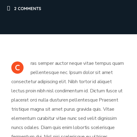
2 COMMENTS
ras semper auctor neque vitae tempus quam
C
pellentesque nec. Ipsum dolor sit amet
consectetur adipiscing elit. Nibh tortor id aliquet
lectus proin nibh nisl condimentum id. Dictum fusce ut
placerat orci nulla dusturen pellentesque Praesent
tristique magna sit amet purus gravida quis. Vitae
elementum curabitur vitae nunc sed velit dignissim
nuncs odales. Diam quis enim lobortis scelerisque
fermentum dui. Nisl nisi scelerisque eu ultrices.